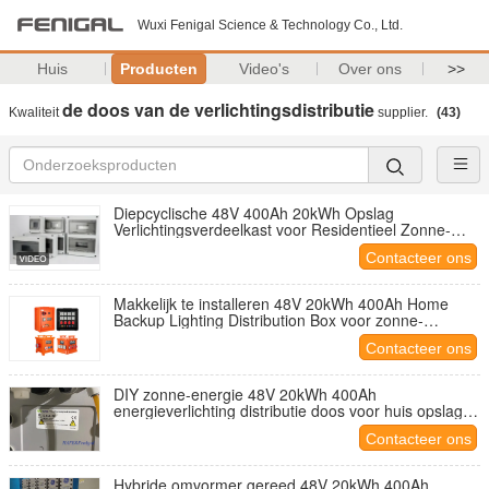
Wuxi Fenigal Science & Technology Co., Ltd.
Huis
Producten
Video's
Over ons
>>
de doos van de verlichtingsdistributie
Kwaliteit
supplier.
(43)
Diepcyclische 48V 400Ah 20kWh Opslag
Verlichtingsverdeelkast voor Residentieel Zonne-
energiesysteem
Contacteer ons
Makkelijk te installeren 48V 20kWh 400Ah Home
Backup Lighting Distribution Box voor zonne-
energieopslag
Contacteer ons
DIY zonne-energie 48V 20kWh 400Ah
energieverlichting distributie doos voor huis opslag
systeem
Contacteer ons
Hybride omvormer gereed 48V 20kWh 400Ah