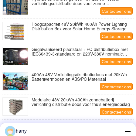
verlichtingsdistributie doos voor zonne-
energieopslag
Contacteer ons
Hoogcapaciteit 48V 20kWh 400Ah Power Lighting
Distribution Box voor Solar Home Energy Storage
Contacteer ons
Gegalvaniseerd plaatstaal + PC-distributiebox met
IEC60439-3-standaard en 220V-380V nominale
spanning voor elektriciteitsdistributie
Contacteer ons
400Ah 48V Verlichtingsdistributiedoos met 20kWh
Batterijvermogen en ABS/PC Materiaal
Contacteer ons
Modulaire 48V 20kWh 400Ah zonnebatterij
verlichting distributie doos voor thuis energieopslag
Contacteer ons
48V 20kWh energieopslag Power Lighting
Distribution Box met 400Ah Lithium Iron Phosphate
harry
(LFP) cel voor thuis zonnestelsel